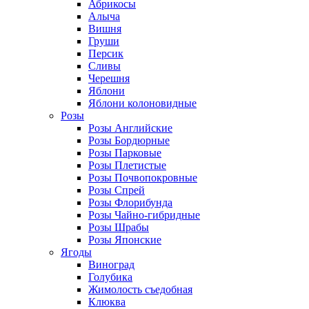
Абрикосы
Алыча
Вишня
Груши
Персик
Сливы
Черешня
Яблони
Яблони колоновидные
Розы
Розы Английские
Розы Бордюрные
Розы Парковые
Розы Плетистые
Розы Почвопокровные
Розы Спрей
Розы Флорибунда
Розы Чайно-гибридные
Розы Шрабы
Розы Японские
Ягоды
Виноград
Голубика
Жимолость съедобная
Клюква