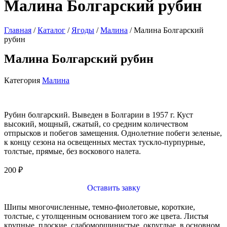
Малина Болгарский рубин
Главная
/
Каталог
/
Ягоды
/
Малина
/ Малина Болгарский
рубин
Малина Болгарский рубин
Категория
Малина
Рубин болгарский. Выведен в Болгарии в 1957 г. Куст
высокий, мощный, сжатый, со средним количеством
отпрысков и побегов замещения. Однолетние побеги зеленые,
к концу сезона на освещенных местах тускло-пурпурные,
толстые, прямые, без воскового налета.
200
₽
Оставить завку
Шипы многочисленные, темно-фиолетовые, короткие,
толстые, с утолщенным основанием того же цвета. Листья
крупные, плоские, слабоморщинистые, округлые, в основном