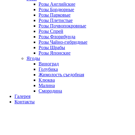
Розы Английские
Розы Бордюрные
Розы Парковые
Розы Плетистые
Розы Почвопокровные
Розы Спрей
Розы Флорибунда
Розы Чайно-гибридные
Розы Шрабы
Розы Японские
Ягоды
Виноград
Голубика
Жимолость съедобная
Клюква
Малина
Смородина
Галерея
Контакты