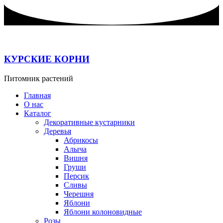
Перейти
к
содержимому
КУРСКИЕ КОРНИ
Питомник растений
Главная
О нас
Каталог
Декоративные кустарники
Деревья
Абрикосы
Алыча
Вишня
Груши
Персик
Сливы
Черешня
Яблони
Яблони колоновидные
Розы