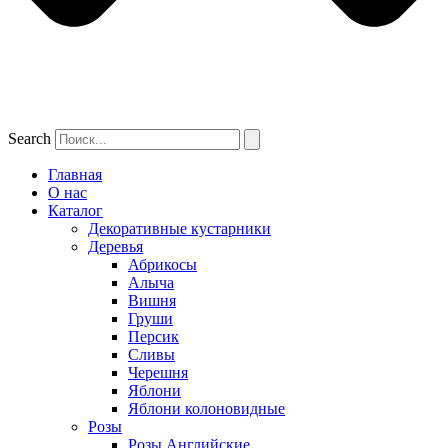
Search
Главная
О нас
Каталог
Декоративные кустарники
Деревья
Абрикосы
Алыча
Вишня
Груши
Персик
Сливы
Черешня
Яблони
Яблони колоновидные
Розы
Розы Английские