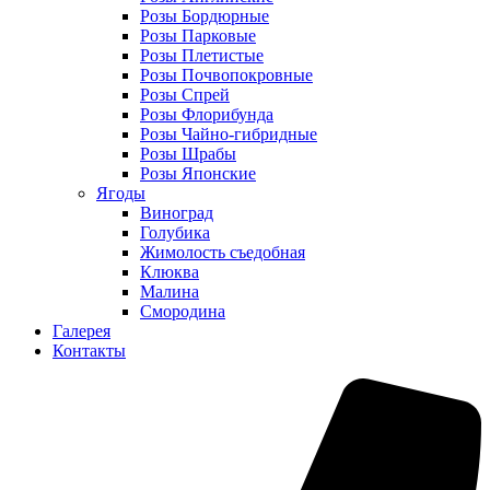
Розы Бордюрные
Розы Парковые
Розы Плетистые
Розы Почвопокровные
Розы Спрей
Розы Флорибунда
Розы Чайно-гибридные
Розы Шрабы
Розы Японские
Ягоды
Виноград
Голубика
Жимолость съедобная
Клюква
Малина
Смородина
Галерея
Контакты