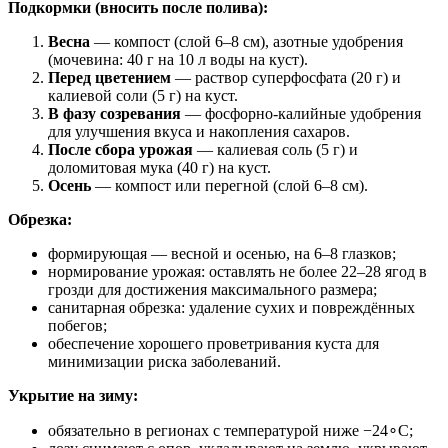
Подкормки (вносить после полива):
Весна
— компост (слой 6–8 см), азотные удобрения
(мочевина: 40 г на 10 л воды на куст).
Перед цветением
— раствор суперфосфата (20 г) и
калиевой соли (5 г) на куст.
В фазу созревания
— фосфорно‑калийные удобрения
для улучшения вкуса и накопления сахаров.
После сбора урожая
— калиевая соль (5 г) и
доломитовая мука (40 г) на куст.
Осень
— компост или перегной (слой 6–8 см).
Обрезка:
формирующая — весной и осенью, на 6–8 глазков;
нормирование урожая: оставлять не более 22–28 ягод в
грозди для достижения максимального размера;
санитарная обрезка: удаление сухих и повреждённых
побегов;
обеспечение хорошего проветривания куста для
минимизации риска заболеваний.
Укрытие на зиму:
обязательно в регионах с температурой ниже
−24
∘C;