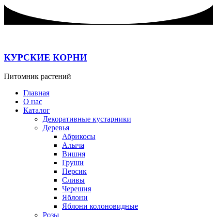
Перейти
к
содержимому
КУРСКИЕ КОРНИ
Питомник растений
Главная
О нас
Каталог
Декоративные кустарники
Деревья
Абрикосы
Алыча
Вишня
Груши
Персик
Сливы
Черешня
Яблони
Яблони колоновидные
Розы