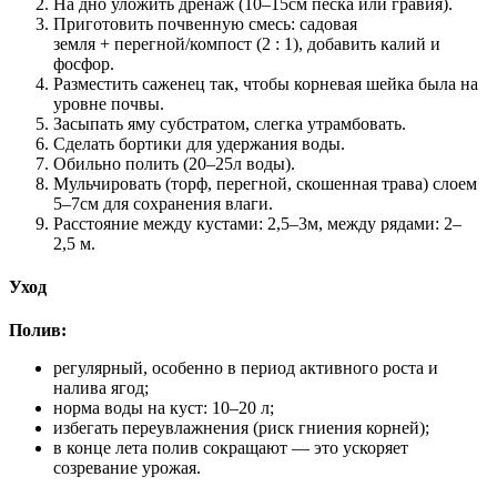
На дно уложить дренаж (
10–15
см песка или гравия).
Приготовить почвенную смесь: садовая
земля + перегной/компост (2 : 1), добавить калий и
фосфор.
Разместить саженец так, чтобы корневая шейка была на
уровне почвы.
Засыпать яму субстратом, слегка утрамбовать.
Сделать бортики для удержания воды.
Обильно полить (
20–25
л воды).
Мульчировать (торф, перегной, скошенная трава) слоем
5–7
см для сохранения влаги.
Расстояние между кустами:
2
,5–3м, между рядами:
2–
2
,5 м.
Уход
Полив:
регулярный, особенно в период активного роста и
налива ягод;
норма воды на куст: 10–20 л;
избегать переувлажнения (риск гниения корней);
в конце лета полив сокращают — это ускоряет
созревание урожая.