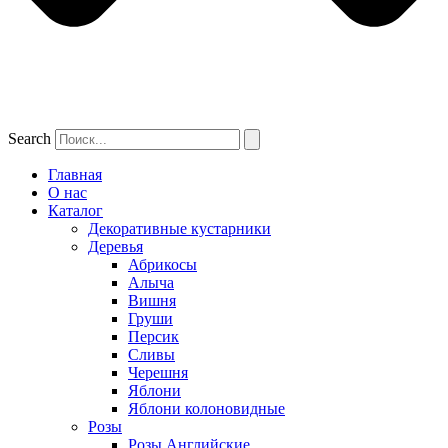
Search
Главная
О нас
Каталог
Декоративные кустарники
Деревья
Абрикосы
Алыча
Вишня
Груши
Персик
Сливы
Черешня
Яблони
Яблони колоновидные
Розы
Розы Английские