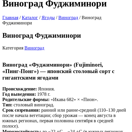
Виноград Фуджиминори
Главная
/
Каталог
/
Ягоды
/
Виноград
/ Виноград
Фуджиминори
Виноград Фуджиминори
Категория
Виноград
Виноград «Фуджиминори» (Fujiminori,
«Пинг‑Понг») — японский столовый сорт с
гигантскими ягодами
Происхождение:
Япония.
Год выведения:
1978 г.
Родительские формы:
«Икава 682» × «Пион».
Тип:
столовый виноград.
Срок созревания:
ранний или ранне‑средний (110–130 дней
после начала вегетации; сбор урожая — конец августа в
южных регионах, первая половина сентября в средней
полосе).
Морозостойкость:
до
−22
∘C…
−24
∘C (в южных регионах