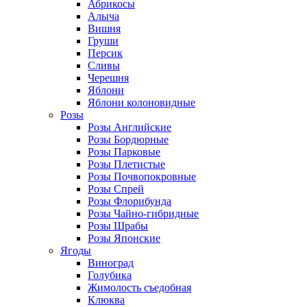
Абрикосы
Алыча
Вишня
Груши
Персик
Сливы
Черешня
Яблони
Яблони колоновидные
Розы
Розы Английские
Розы Бордюрные
Розы Парковые
Розы Плетистые
Розы Почвопокровные
Розы Спрей
Розы Флорибунда
Розы Чайно-гибридные
Розы Шрабы
Розы Японские
Ягоды
Виноград
Голубика
Жимолость съедобная
Клюква