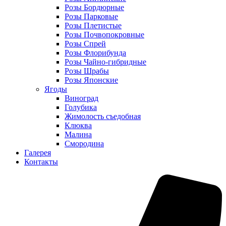
Розы Бордюрные
Розы Парковые
Розы Плетистые
Розы Почвопокровные
Розы Спрей
Розы Флорибунда
Розы Чайно-гибридные
Розы Шрабы
Розы Японские
Ягоды
Виноград
Голубика
Жимолость съедобная
Клюква
Малина
Смородина
Галерея
Контакты