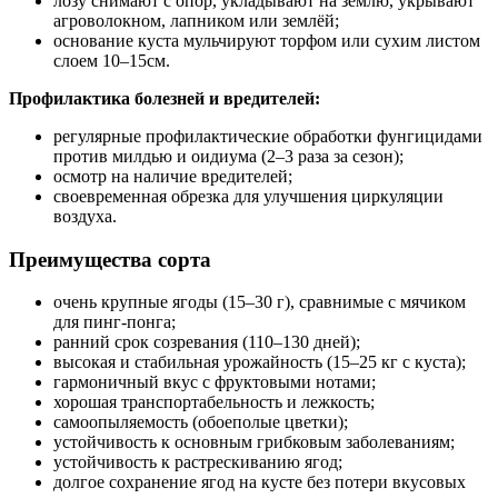
лозу снимают с опор, укладывают на землю, укрывают
агроволокном, лапником или землёй;
основание куста мульчируют торфом или сухим листом
слоем
10–15
см.
Профилактика болезней и вредителей:
регулярные профилактические обработки фунгицидами
против милдью и оидиума (2–3 раза за сезон);
осмотр на наличие вредителей;
своевременная обрезка для улучшения циркуляции
воздуха.
Преимущества сорта
очень крупные ягоды (15–30 г), сравнимые с мячиком
для пинг‑понга;
ранний срок созревания (110–130 дней);
высокая и стабильная урожайность (15–25 кг с куста);
гармоничный вкус с фруктовыми нотами;
хорошая транспортабельность и лежкость;
самоопыляемость (обоеполые цветки);
устойчивость к основным грибковым заболеваниям;
устойчивость к растрескиванию ягод;
долгое сохранение ягод на кусте без потери вкусовых