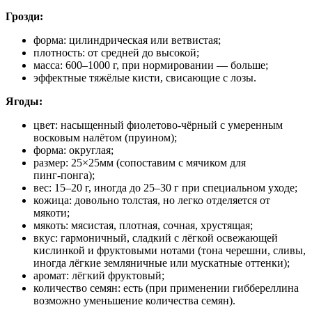
Грозди:
форма: цилиндрическая или ветвистая;
плотность: от средней до высокой;
масса: 600–1000 г, при нормировании — больше;
эффектные тяжёлые кисти, свисающие с лозы.
Ягоды:
цвет: насыщенный фиолетово‑чёрный с умеренным
восковым налётом (пруином);
форма: округлая;
размер:
25
×25мм (сопоставим с мячиком для
пинг‑понга);
вес: 15–20 г, иногда до 25–30 г при специальном уходе;
кожица: довольно толстая, но легко отделяется от
мякоти;
мякоть: мясистая, плотная, сочная, хрустящая;
вкус: гармоничный, сладкий с лёгкой освежающей
кислинкой и фруктовыми нотами (тона черешни, сливы,
иногда лёгкие земляничные или мускатные оттенки);
аромат: лёгкий фруктовый;
количество семян: есть (при применении гиббереллина
возможно уменьшение количества семян).