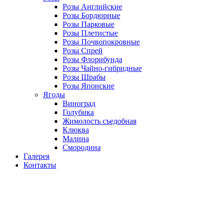
Розы Английские
Розы Бордюрные
Розы Парковые
Розы Плетистые
Розы Почвопокровные
Розы Спрей
Розы Флорибунда
Розы Чайно-гибридные
Розы Шрабы
Розы Японские
Ягоды
Виноград
Голубика
Жимолость съедобная
Клюква
Малина
Смородина
Галерея
Контакты