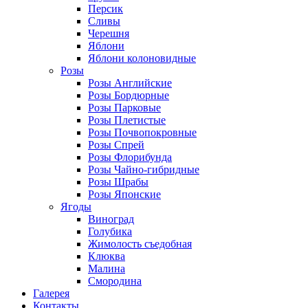
Персик
Сливы
Черешня
Яблони
Яблони колоновидные
Розы
Розы Английские
Розы Бордюрные
Розы Парковые
Розы Плетистые
Розы Почвопокровные
Розы Спрей
Розы Флорибунда
Розы Чайно-гибридные
Розы Шрабы
Розы Японские
Ягоды
Виноград
Голубика
Жимолость съедобная
Клюква
Малина
Смородина
Галерея
Контакты