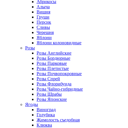
Абрикосы
Алыча
Вишня
Груши
Персик
Сливы
Черешня
Яблони
Яблони колоновидные
Розы
Розы Английские
Розы Бордюрные
Розы Парковые
Розы Плетистые
Розы Почвопокровные
Розы Спрей
Розы Флорибунда
Розы Чайно-гибридные
Розы Шрабы
Розы Японские
Ягоды
Виноград
Голубика
Жимолость съедобная
Клюква