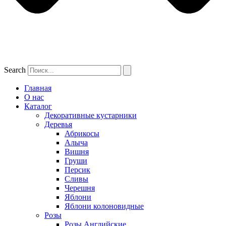
Search
Главная
О нас
Каталог
Декоративные кустарники
Деревья
Абрикосы
Алыча
Вишня
Груши
Персик
Сливы
Черешня
Яблони
Яблони колоновидные
Розы
Розы Английские