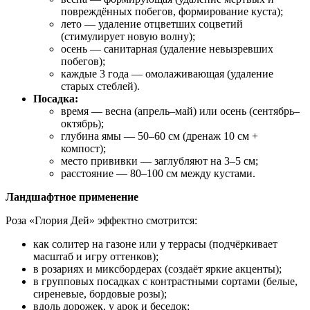
повреждённых побегов, формирование куста);
лето — удаление отцветших соцветий
(стимулирует новую волну);
осень — санитарная (удаление невызревших
побегов);
каждые 3 года — омолаживающая (удаление
старых стеблей).
Посадка:
время — весна (апрель–май) или осень (сентябрь–
октябрь);
глубина ямы — 50–60 см (дренаж 10 см +
компост);
место прививки — заглубляют на 3–5 см;
расстояние — 80–100 см между кустами.
Ландшафтное применение
Роза «Глория Дей» эффектно смотрится:
как солитер на газоне или у террасы (подчёркивает
масштаб и игру оттенков);
в розариях и миксбордерах (создаёт яркие акценты);
в групповых посадках с контрастными сортами (белые,
сиреневые, бордовые розы);
вдоль дорожек, у арок и беседок;