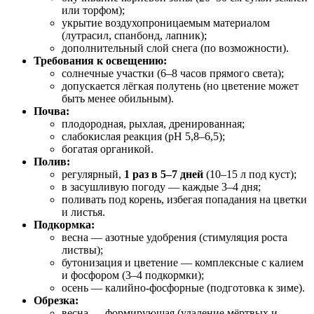
или торфом);
укрытие воздухопроницаемым материалом
(лутрасил, спанбонд, лапник);
дополнительный слой снега (по возможности).
Требования к освещению:
солнечные участки (6–8 часов прямого света);
допускается лёгкая полутень (но цветение может
быть менее обильным).
Почва:
плодородная, рыхлая, дренированная;
слабокислая реакция (pH 5,8–6,5);
богатая органикой.
Полив:
регулярный,
1 раз в 5–7 дней
(10–15 л под куст);
в засушливую погоду — каждые 3–4 дня;
поливать под корень, избегая попадания на цветки
и листья.
Подкормка:
весна — азотные удобрения (стимуляция роста
листвы);
бутонизация и цветение — комплексные с калием
и фосфором (3–4 подкормки);
осень — калийно‑фосфорные (подготовка к зиме).
Обрезка:
весна — формирующая (удаление мёртвых и