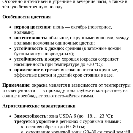
Особенно интенсивен в утренние и вечерние часы, а также в
тёплую безветренную погоду.
Особенности цветения
период цветения:
июнь — октябрь (повторное,
волнами);
интенсивность:
обильное, с крупными волнами; между
волнами возможны одиночные цветки;
устойчивость к дождю:
средняя (в затяжные дожди
бутоны могут повреждаться);
устойчивость к жаре:
хорошая (окраска сохраняет
насыщенность при температуре до +30 °C);
применение в срезке:
высоко ценится за крупные,
эффектные цветки и долгий срок стояния в вазе.
Примечание:
окраска меняется в зависимости от температуры
и освещённости — в прохладу тона глубже и контрастнее, на
солнце преобладает золотисто‑жёлтая гамма.
Агротехнические характеристики
Зимостойкость:
зона USDA 6 (до −18…−23 °C);
требуется укрытие
в регионах с суровыми зимами:
осенняя обрезка до 60–80 см;
окучивание корневой зоны (20–30 см сухой землёй