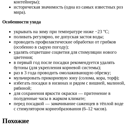
контейнеры);
историческая значимость (одна из самых известных роз
мира).
Особенности ухода
укрывать на зиму при температуре ниже −23 °C;
поливать регулярно, не допуская застоя воды;
проводить профилактические обработки от грибков
(особенно в сырую погоду);
удалять отцветшие соцветия для стимуляции нового
цветения;
в первый год после посадки рекомендуется удалять
бутоны (для укрепления корневой системы);
раз в 3 года проводить омолаживающую обрезку;
мульчировать прикорневую зону (солома, кора, торф);
избегать посадки в низинах и рядом с вишней, малиной,
рябиной;
для сохранения яркости окраски — притенение в
полуденные часы в жарком климате;
перед посадкой — замачивание саженцев в тёплой воде
с стимулятором корнеобразования (6–12 часов).
Похожие