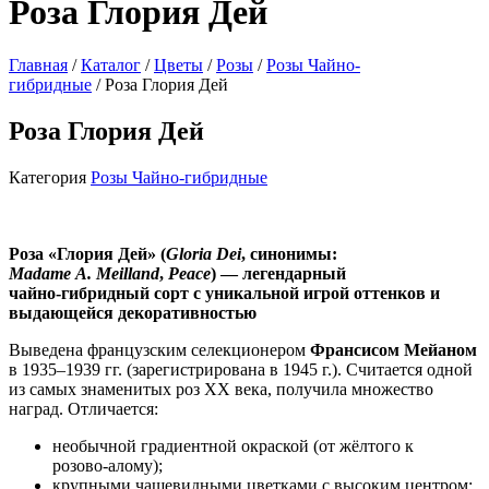
Роза Глория Дей
Главная
/
Каталог
/
Цветы
/
Розы
/
Розы Чайно-
гибридные
/ Роза Глория Дей
Роза Глория Дей
Категория
Розы Чайно-гибридные
Роза «Глория Дей» (
Gloria Dei
, синонимы:
Madame A. Meilland
,
Peace
) — легендарный
чайно‑гибридный сорт с уникальной игрой оттенков и
выдающейся декоративностью
Выведена французским селекционером
Франсисом Мейаном
в 1935–1939 гг. (зарегистрирована в 1945 г.). Считается одной
из самых знаменитых роз XX века, получила множество
наград. Отличается:
необычной градиентной окраской (от жёлтого к
розово‑алому);
крупными чашевидными цветками с высоким центром;