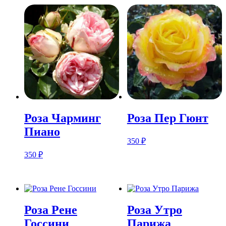
Розa Чарминг
Розa Пер Гюнт
Пиано
350
₽
350
₽
Розa Рене
Розa Утро
Госсини
Парижа