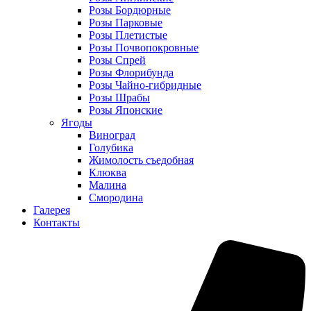
Розы Бордюрные
Розы Парковые
Розы Плетистые
Розы Почвопокровные
Розы Спрей
Розы Флорибунда
Розы Чайно-гибридные
Розы Шрабы
Розы Японские
Ягоды
Виноград
Голубика
Жимолость съедобная
Клюква
Малина
Смородина
Галерея
Контакты