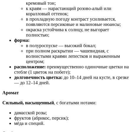
кремовый тон;
к краям — нарастающий розово‑алый или
коралловый оттенок;
в прохладную погоду контраст усиливается,
появляются персиковые и малиновые нюансы;
окраска устойчива к солнцу, не выгорает
полностью;
форма:
в полуроспуске — высокий бокал;
при полном раскрытии — чашевидная, с
волнистыми краями лепестков и выраженным
центром;
расположение:
преимущественно одиночные цветки на
стебле (1 цветок на побеге);
долговечность цветка:
до 10–14 дней на кусте, в срезке
— до 12–14 дней.
Аромат
Сильный, насыщенный
, с богатыми нотами:
дамасской розы;
фруктов (абрикос, персик);
мёда и специй.