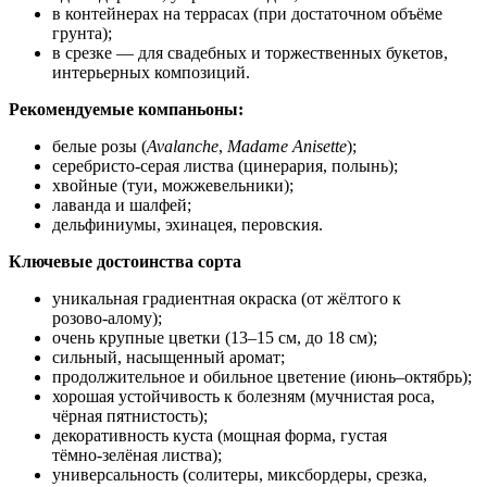
в контейнерах на террасах (при достаточном объёме
грунта);
в срезке — для свадебных и торжественных букетов,
интерьерных композиций.
Рекомендуемые компаньоны:
белые розы (
Avalanche
,
Madame Anisette
);
серебристо‑серая листва (цинерария, полынь);
хвойные (туи, можжевельники);
лаванда и шалфей;
дельфиниумы, эхинацея, перовския.
Ключевые достоинства сорта
уникальная градиентная окраска (от жёлтого к
розово‑алому);
очень крупные цветки (13–15 см, до 18 см);
сильный, насыщенный аромат;
продолжительное и обильное цветение (июнь–октябрь);
хорошая устойчивость к болезням (мучнистая роса,
чёрная пятнистость);
декоративность куста (мощная форма, густая
тёмно‑зелёная листва);
универсальность (солитеры, миксбордеры, срезка,