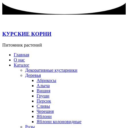
Перейти
к
содержимому
КУРСКИЕ КОРНИ
Питомник растений
Главная
О нас
Каталог
Декоративные кустарники
Деревья
Абрикосы
Алыча
Вишня
Груши
Персик
Сливы
Черешня
Яблони
Яблони колоновидные
Розы