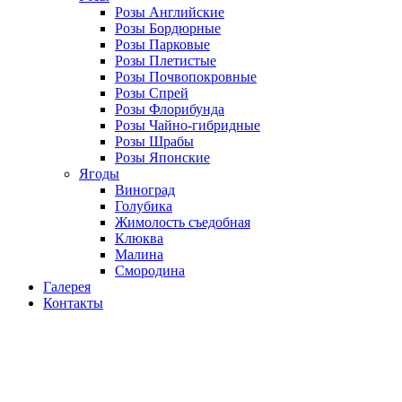
Розы Английские
Розы Бордюрные
Розы Парковые
Розы Плетистые
Розы Почвопокровные
Розы Спрей
Розы Флорибунда
Розы Чайно-гибридные
Розы Шрабы
Розы Японские
Ягоды
Виноград
Голубика
Жимолость съедобная
Клюква
Малина
Смородина
Галерея
Контакты