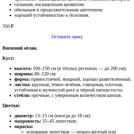
сильным, насыщенным ароматом;
обильным и продолжительным цветением;
хорошей устойчивостью к болезням.
350
₽
Оставить завку
Внешний облик
Куст:
высота:
100–150 см (в тёплых регионах — до 200 см);
ширина:
80–120 см;
форма:
прямостоячий, мощный, хорошо разветвлённый;
листва:
крупная, тёмно‑зелёная, глянцевая, плотная,
устойчивая к мучнистой росе и чёрной пятнистости;
стебли:
прочные, с умеренным количеством шипов.
Цветки:
диаметр:
13–15 см (иногда до 18 см);
махровость:
35–45 лепестков;
окраска:
основание лепестков — нежно‑жёлтый или