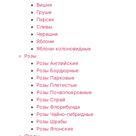
Вишня
Груши
Персик
Сливы
Черешня
Яблони
Яблони колоновидные
Розы
Розы Английские
Розы Бордюрные
Розы Парковые
Розы Плетистые
Розы Почвопокровные
Розы Спрей
Розы Флорибунда
Розы Чайно-гибридные
Розы Шрабы
Розы Японские
Ягоды