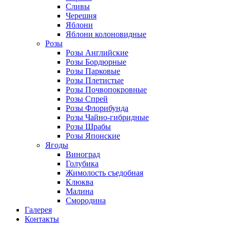
Сливы
Черешня
Яблони
Яблони колоновидные
Розы
Розы Английские
Розы Бордюрные
Розы Парковые
Розы Плетистые
Розы Почвопокровные
Розы Спрей
Розы Флорибунда
Розы Чайно-гибридные
Розы Шрабы
Розы Японские
Ягоды
Виноград
Голубика
Жимолость съедобная
Клюква
Малина
Смородина
Галерея
Контакты