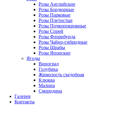
Розы Английские
Розы Бордюрные
Розы Парковые
Розы Плетистые
Розы Почвопокровные
Розы Спрей
Розы Флорибунда
Розы Чайно-гибридные
Розы Шрабы
Розы Японские
Ягоды
Виноград
Голубика
Жимолость съедобная
Клюква
Малина
Смородина
Галерея
Контакты