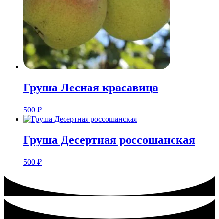
Груша Лесная красавица
500
₽
Груша Десертная россошанская
500
₽