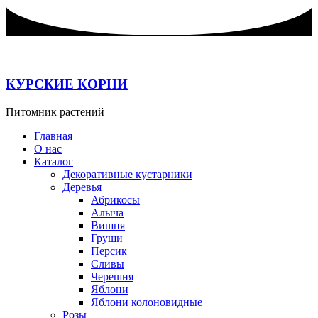
Перейти
к
содержимому
КУРСКИЕ КОРНИ
Питомник растений
Главная
О нас
Каталог
Декоративные кустарники
Деревья
Абрикосы
Алыча
Вишня
Груши
Персик
Сливы
Черешня
Яблони
Яблони колоновидные
Розы