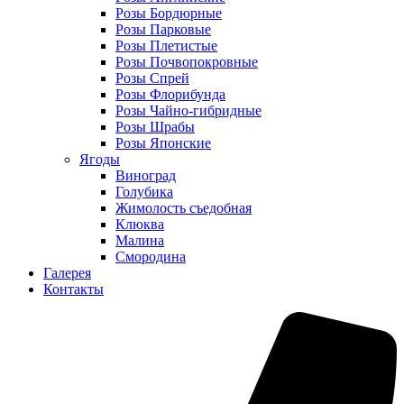
Розы Бордюрные
Розы Парковые
Розы Плетистые
Розы Почвопокровные
Розы Спрей
Розы Флорибунда
Розы Чайно-гибридные
Розы Шрабы
Розы Японские
Ягоды
Виноград
Голубика
Жимолость съедобная
Клюква
Малина
Смородина
Галерея
Контакты