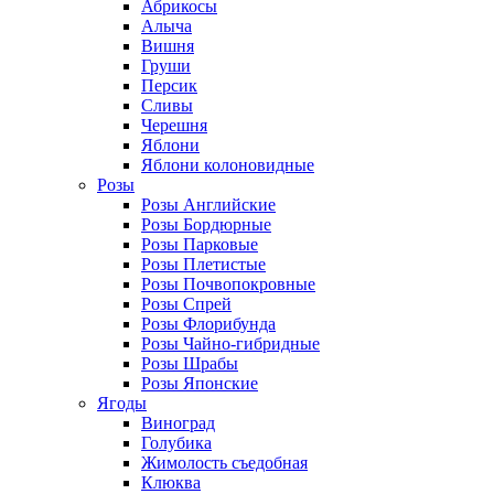
Абрикосы
Алыча
Вишня
Груши
Персик
Сливы
Черешня
Яблони
Яблони колоновидные
Розы
Розы Английские
Розы Бордюрные
Розы Парковые
Розы Плетистые
Розы Почвопокровные
Розы Спрей
Розы Флорибунда
Розы Чайно-гибридные
Розы Шрабы
Розы Японские
Ягоды
Виноград
Голубика
Жимолость съедобная
Клюква