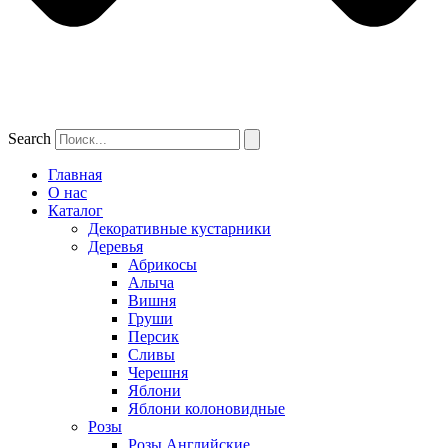
Search
Главная
О нас
Каталог
Декоративные кустарники
Деревья
Абрикосы
Алыча
Вишня
Груши
Персик
Сливы
Черешня
Яблони
Яблони колоновидные
Розы
Розы Английские