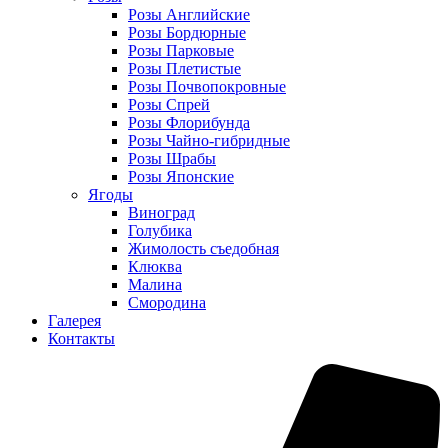
Розы Английские
Розы Бордюрные
Розы Парковые
Розы Плетистые
Розы Почвопокровные
Розы Спрей
Розы Флорибунда
Розы Чайно-гибридные
Розы Шрабы
Розы Японские
Ягоды
Виноград
Голубика
Жимолость съедобная
Клюква
Малина
Смородина
Галерея
Контакты