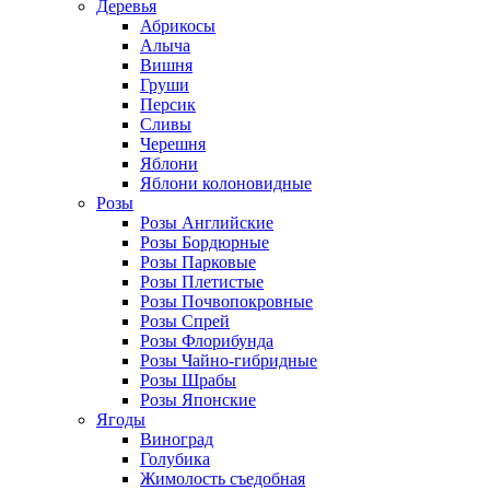
Деревья
Абрикосы
Алыча
Вишня
Груши
Персик
Сливы
Черешня
Яблони
Яблони колоновидные
Розы
Розы Английские
Розы Бордюрные
Розы Парковые
Розы Плетистые
Розы Почвопокровные
Розы Спрей
Розы Флорибунда
Розы Чайно-гибридные
Розы Шрабы
Розы Японские
Ягоды
Виноград
Голубика
Жимолость съедобная