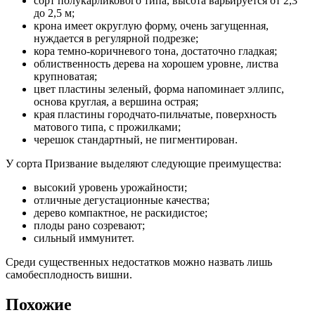
сорт полукарликового типа, высота варьируется от 2,3
до 2,5 м;
крона имеет округлую форму, очень загущенная,
нуждается в регулярной подрезке;
кора темно-коричневого тона, достаточно гладкая;
облиственность дерева на хорошем уровне, листва
крупноватая;
цвет пластины зеленый, форма напоминает эллипс,
основа круглая, а вершина острая;
края пластины городчато-пильчатые, поверхность
матового типа, с прожилками;
черешок стандартный, не пигментирован.
У сорта Призвание выделяют следующие преимущества:
высокий уровень урожайности;
отличные дегустационные качества;
дерево компактное, не раскидистое;
плоды рано созревают;
сильный иммунитет.
Среди существенных недостатков можно назвать лишь
самобесплодность вишни.
Похожие