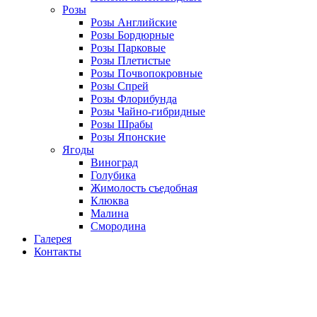
Розы
Розы Английские
Розы Бордюрные
Розы Парковые
Розы Плетистые
Розы Почвопокровные
Розы Спрей
Розы Флорибунда
Розы Чайно-гибридные
Розы Шрабы
Розы Японские
Ягоды
Виноград
Голубика
Жимолость съедобная
Клюква
Малина
Смородина
Галерея
Контакты