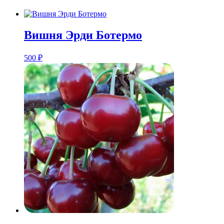
Вишня Эрди Ботермо
500
₽