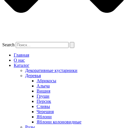
Search
Главная
О нас
Каталог
Декоративные кустарники
Деревья
Абрикосы
Алыча
Вишня
Груши
Персик
Сливы
Черешня
Яблони
Яблони колоновидные
Розы