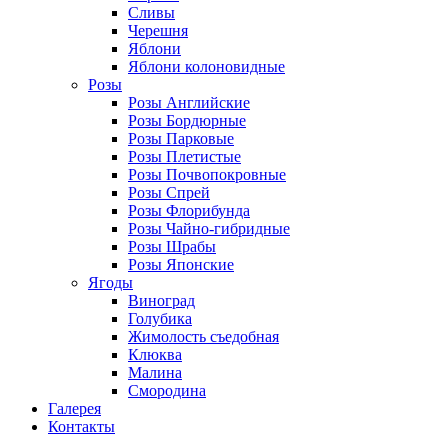
Сливы
Черешня
Яблони
Яблони колоновидные
Розы
Розы Английские
Розы Бордюрные
Розы Парковые
Розы Плетистые
Розы Почвопокровные
Розы Спрей
Розы Флорибунда
Розы Чайно-гибридные
Розы Шрабы
Розы Японские
Ягоды
Виноград
Голубика
Жимолость съедобная
Клюква
Малина
Смородина
Галерея
Контакты